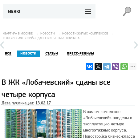
МЕНЮ
КВАРТИРА В МОСКВЕ
→
НОВОСТИ
→
НОВОСТИ ЖИЛЫХ КОМПЛЕКСОВ
→
В ЖК «ЛОБАЧЕВСКИЙ» СДАНЫ ВСЕ ЧЕТЫРЕ КОРПУСА
ВСЕ
НОВОСТИ
СТАТЬИ
ПРЕСС-РЕЛИЗЫ
В ЖК «Лобачевский» сданы все
четыре корпуса
Дата публикации:
13.02.17
В
жилом комплексе
«Лобачевский»
введены в
эксплуатацию четыре
многоэтажных корпуса.
Новостройка бизнес-класса