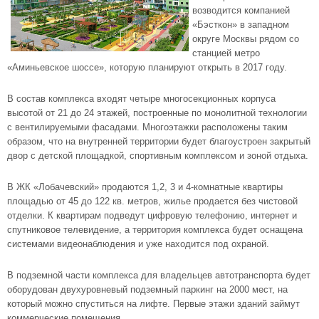
возводится компанией
«Бэсткон» в западном
округе Москвы рядом со
станцией метро
«Аминьевское шоссе», которую планируют открыть в 2017 году.
В состав комплекса входят четыре многосекционных корпуса
высотой от 21 до 24 этажей, построенные по монолитной технологии
с вентилируемыми фасадами. Многоэтажки расположены таким
образом, что на внутренней территории будет благоустроен закрытый
двор с детской площадкой, спортивным комплексом и зоной отдыха.
В ЖК «Лобачевский» продаются 1,2, 3 и 4-комнатные квартиры
площадью от 45 до 122 кв. метров, жилье продается без чистовой
отделки. К квартирам подведут цифровую телефонию, интернет и
спутниковое телевидение, а территория комплекса будет оснащена
системами видеонаблюдения и уже находится под охраной.
В подземной части комплекса для владельцев автотранспорта будет
оборудован двухуровневый подземный паркинг на 2000 мест, на
который можно спуститься на лифте. Первые этажи зданий займут
коммерческие помещения.