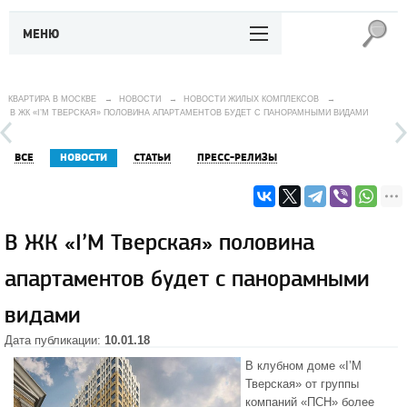
МЕНЮ
КВАРТИРА В МОСКВЕ
→
НОВОСТИ
→
НОВОСТИ ЖИЛЫХ КОМПЛЕКСОВ
→
В ЖК «I’M ТВЕРСКАЯ» ПОЛОВИНА АПАРТАМЕНТОВ БУДЕТ С ПАНОРАМНЫМИ ВИДАМИ
ВСЕ
НОВОСТИ
СТАТЬИ
ПРЕСС-РЕЛИЗЫ
В ЖК «I’M Тверская» половина
апартаментов будет с панорамными
видами
Дата публикации:
10.01.18
В
клубном доме «I’M
Тверская»
от группы
компаний «ПСН» более