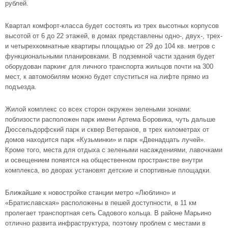
рублей.
Квартал комфорт-класса будет состоять из трех высотных корпусов
высотой от 6 до 22 этажей, в домах представлены одно-, двух-, трех-
и четырехкомнатные квартиры площадью от 29 до 104 кв. метров с
функциональными планировками. В подземной части здания будет
оборудован паркинг для личного транспорта жильцов почти на 300
мест, к автомобилям можно будет спуститься на лифте прямо из
подъезда.
Жилой комплекс со всех сторон окружен зелеными зонами:
поблизости расположен парк имени Артема Боровика, чуть дальше
Дюссельдорфский парк и сквер Ветеранов, в трех километрах от
домов находится парк «Кузьминки» и парк «Двенадцать лучей».
Кроме того, места для отдыха с зелеными насаждениями, лавочками
и освещением появятся на общественном пространстве внутри
комплекса, во дворах установят детские и спортивные площадки.
Ближайшие к новостройке станции метро «Люблино» и
«Братиславская» расположены в пешей доступности, в 11 км
пролегает транспортная сеть Садового кольца. В районе Марьино
отлично развита инфраструктура, поэтому проблем с местами в