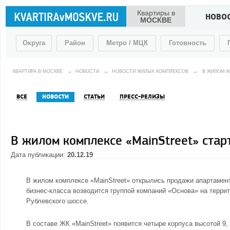
Квартиры в
НОВО
МОСКВЕ
Округа
Район
Метро / МЦК
Готовность
КВАРТИРА В МОСКВЕ
→
НОВОСТИ
→
НОВОСТИ ЖИЛЫХ КОМПЛЕКСОВ
→
В ЖИЛОМ К
ВСЕ
НОВОСТИ
СТАТЬИ
ПРЕСС-РЕЛИЗЫ
В жилом комплексе «MainStreet» ста
Дата публикации:
20.12.19
В жилом комплексе «MainStreet» открылись продажи апартаменто
бизнес-класса возводится группой компаний «Основа» на терри
Рублевского шоссе.
В составе ЖК «MainStreet» появится четыре корпуса высотой 9,