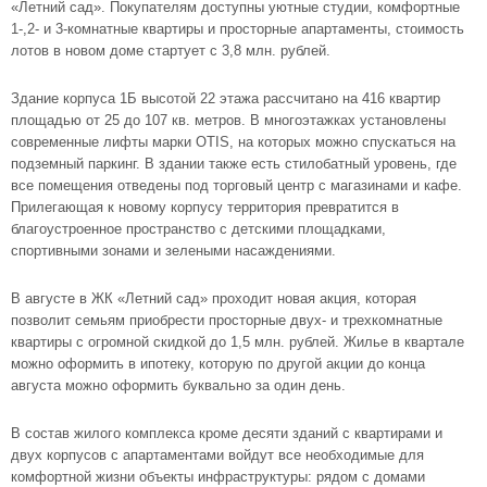
«Летний сад»
. Покупателям доступны уютные студии, комфортные
1-,2- и 3-комнатные квартиры и просторные апартаменты, стоимость
лотов в новом доме стартует с 3,8 млн. рублей.
Здание корпуса 1Б высотой 22 этажа рассчитано на 416 квартир
площадью от 25 до 107 кв. метров. В многоэтажках установлены
современные лифты марки OTIS, на которых можно спускаться на
подземный паркинг. В здании также есть стилобатный уровень, где
все помещения отведены под торговый центр с магазинами и кафе.
Прилегающая к новому корпусу территория превратится в
благоустроенное пространство с детскими площадками,
спортивными зонами и зелеными насаждениями.
В августе в ЖК «Летний сад» проходит новая акция, которая
позволит семьям приобрести просторные двух- и трехкомнатные
квартиры с огромной скидкой до 1,5 млн. рублей. Жилье в квартале
можно оформить в ипотеку, которую по другой акции до конца
августа можно оформить буквально за один день.
В состав жилого комплекса кроме десяти зданий с квартирами и
двух корпусов с апартаментами войдут все необходимые для
комфортной жизни объекты инфраструктуры: рядом с домами