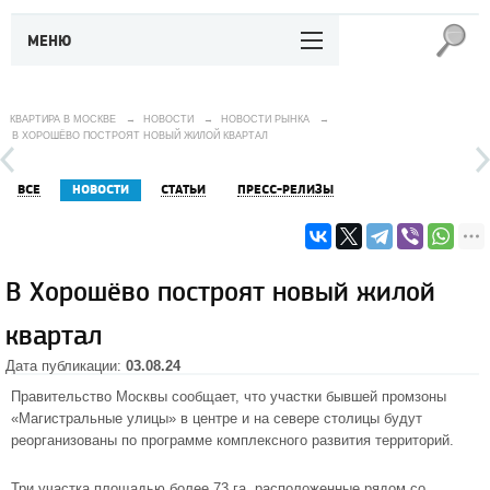
МЕНЮ
КВАРТИРА В МОСКВЕ
→
НОВОСТИ
→
НОВОСТИ РЫНКА
→
В ХОРОШЁВО ПОСТРОЯТ НОВЫЙ ЖИЛОЙ КВАРТАЛ
ВСЕ
НОВОСТИ
СТАТЬИ
ПРЕСС-РЕЛИЗЫ
В Хорошёво построят новый жилой
квартал
Дата публикации:
03.08.24
Правительство Москвы сообщает, что участки бывшей промзоны
«Магистральные улицы» в центре и на севере столицы будут
реорганизованы по программе комплексного развития территорий.
Три участка площадью более 73 га, расположенные рядом со