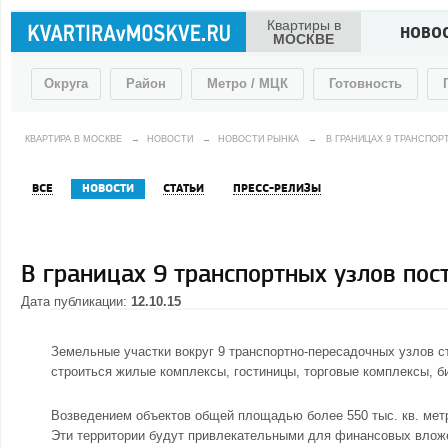
Квартиры в
НОВО
МОСКВЕ
Округа
Район
Метро / МЦК
Готовность
КВАРТИРА В МОСКВЕ
→
НОВОСТИ
→
НОВОСТИ РЫНКА
→
В ГРАНИЦАХ 9 ТРАНСПОР
ВСЕ
НОВОСТИ
СТАТЬИ
ПРЕСС-РЕЛИЗЫ
В границах 9 транспортных узлов пос
Дата публикации:
12.10.15
Земельные участки вокруг 9 транспортно-пересадочных узлов 
строиться жилые комплексы, гостиницы, торговые комплексы, биз
Возведением объектов общей площадью более 550 тыс. кв. метр
Эти территории будут привлекательными для финансовых вложе