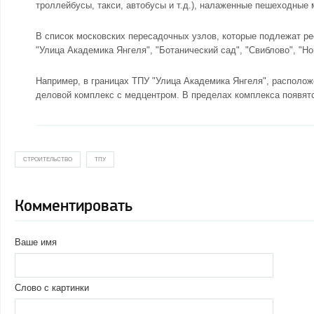
троллейбусы, такси, автобусы и т.д.), налаженные пешеходны
В список московских пересадочных узлов, которые подлежат ре
"Улица Академика Янгеля"
,
"Ботанический сад"
,
"Свиблово"
, "Н
Например, в границах ТПУ "Улица Академика Янгеля", располо
деловой комплекс с медцентром. В пределах комплекса появятс
СТРОИТЕЛЬСТВО
ТПУ
Комментировать
Ваше имя
Слово с картинки