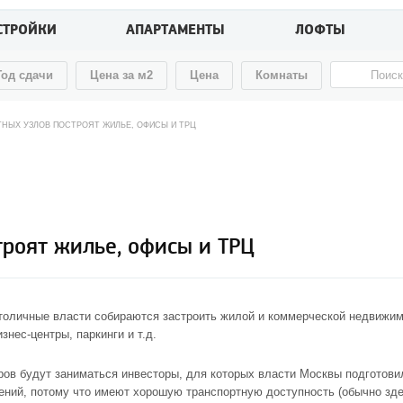
СТРОЙКИ
АПАРТАМЕНТЫ
ЛОФТЫ
Год сдачи
Цена за м2
Цена
Комнаты
ТНЫХ УЗЛОВ ПОСТРОЯТ ЖИЛЬЕ, ОФИСЫ И ТРЦ
троят жилье, офисы и ТРЦ
столичные власти собираются застроить жилой и коммерческой недвижим
нес-центры, паркинги и т.д.
ов будут заниматься инвесторы, для которых власти Москвы подготовил
ний, потому что имеют хорошую транспортную доступность (обычно зде