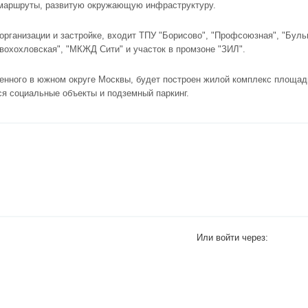
е маршруты, развитую окружающую инфраструктуру.
организации и застройке, входит ТПУ "Борисово",
"Профсоюзная"
, "Бул
овохохловская", "МКЖД Сити" и участок в промзоне "ЗИЛ".
женного в
южном округе
Москвы, будет построен жилой комплекс площадь
я социальные объекты и подземный паркинг.
Или войти через: