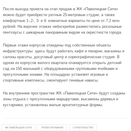
После выхода проекта на этап продаж в
ЖК «Павелецкая Сити»
можно будет приобрести уютные 25-метровые студии, а также
комфортные 1-,2-, 3- и 4- комнатные варианты по цене от 7,2 млн.
рублей. На верхних этажах небоскребов разместились роскошные
пентхаусы с шикарным панорамным видом на окрестности города.
Первые этажи корпусов отведены под собственные объекты
инфраструктуры: здесь будут работать кафе и пекарни, магазины и
салоны красоты, досуговый центр и хореографическая студия. В
одном из корпусов жилого квартала планируется открыть детский
сад на 150 малышей с оборудованными групповыми ячейками и
прогулочными зонами. На площадках установят игровые и
спортивные комплексы, смонтируют теневые навесы.
На внутреннем пространстве ЖК «Павелецкая Сити» будут созданы
зоны отдыха с прогулочными маршрутами, высажены деревья и
кустарники, установлены малые архитектурные формы.
ЖК ПАВЕЛЕЦКАЯ СИТИ
ПРОЕКТИРОВАНИЕ
СТРОИТЕЛЬСТВО