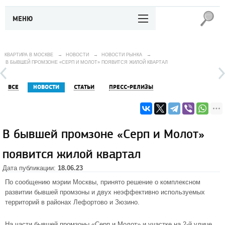
МЕНЮ
КВАРТИРА В МОСКВЕ
→
НОВОСТИ
→
НОВОСТИ РЫНКА
→
В БЫВШЕЙ ПРОМЗОНЕ «СЕРП И МОЛОТ» ПОЯВИТСЯ ЖИЛОЙ КВАРТАЛ
ВСЕ
НОВОСТИ
СТАТЬИ
ПРЕСС-РЕЛИЗЫ
В бывшей промзоне «Серп и Молот»
появится жилой квартал
Дата публикации:
18.06.23
По сообщению мэрии Москвы, принято решение о комплексном
развитии бывшей промзоны и двух неэффективно используемых
территорий в районах Лефортово и Зюзино.
На части бывшей промзоны «Серп и Молот» и участке на 2-й улице