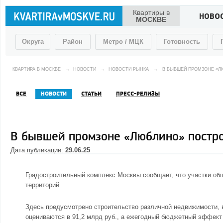
Квартиры в
НОВО
МОСКВЕ
Округа
Район
Метро / МЦК
Готовность
КВАРТИРА В МОСКВЕ
→
НОВОСТИ
→
НОВОСТИ РЫНКА
→
В БЫВШЕЙ ПРОМЗОНЕ «Л
ВСЕ
НОВОСТИ
СТАТЬИ
ПРЕСС-РЕЛИЗЫ
В бывшей промзоне «Люблино» постр
Дата публикации:
29.06.25
Градостроительный комплекс Москвы сообщает, что участки об
территорий
Здесь предусмотрено строительство различной недвижимости,
оцениваются в 91,2 млрд руб., а ежегодный бюджетный эффект с