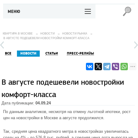
МЕНЮ
КВАРТИРА В МОСКВЕ
→
НОВОСТИ
→
НОВОСТИ РЫНКА
→
В АВГУСТЕ ПОДЕШЕВЕЛИ НОВОСТРОЙКИ КОМФОРТ-КЛАССА
ВСЕ
НОВОСТИ
СТАТЬИ
ПРЕСС-РЕЛИЗЫ
В августе подешевели новостройки
комфорт-класса
Дата публикации:
04.09.24
По данным аналитиков, несмотря на отмену льготной ипотеки, рост
цен на новостройки в Москве а августе продолжился.
Так, средняя цена квадратного метра в новостройках увеличилась
сразу на 4% - до 576,8 тыс. рублей, а средняя цена лота выросла на