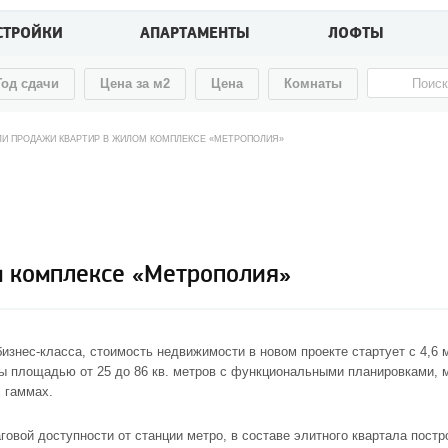
СТРОЙКИ
АПАРТАМЕНТЫ
ЛОФТЫ
Год сдачи
Цена за м2
Цена
Комнаты
И ПРОДАЖИ КВАРТИР В ЖИЛОМ КОМПЛЕКСЕ «МЕТРОПОЛИЯ»
м комплексе «Метрополия»
изнес-класса, стоимость недвижимости в новом проекте стартует с 4,6 
ты площадью от 25 до 86 кв. метров с функциональными планировками, 
 гаммах.
овой доступности от станции метро, в составе элитного квартала постр