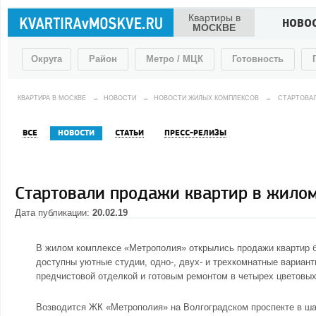
Квартиры в
НОВО
МОСКВЕ
Округа
Район
Метро / МЦК
Готовность
КВАРТИРА В МОСКВЕ
→
НОВОСТИ
→
НОВОСТИ ЖИЛЫХ КОМПЛЕКСОВ
→
СТАРТОВАЛ
ВСЕ
НОВОСТИ
СТАТЬИ
ПРЕСС-РЕЛИЗЫ
Стартовали продажи квартир в жило
Дата публикации:
20.02.19
В
жилом комплексе «Метрополия»
открылись продажи квартир б
доступны уютные студии, одно-, двух- и трехкомнатные вариан
предчистовой отделкой и готовым ремонтом в четырех цветовых
Возводится ЖК «Метрополия» на Волгоградском проспекте в шаг