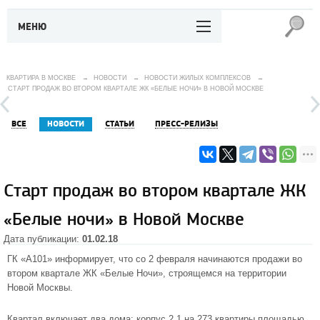
МЕНЮ
КВАРТИРА В МОСКВЕ
→
НОВОСТИ
→
НОВОСТИ ЖИЛЫХ КОМПЛЕКСОВ
→
СТАРТ ПРОДАЖ ВО ВТОРОМ КВАРТАЛЕ ЖК «БЕЛЫЕ НОЧИ» В НОВОЙ МОСКВЕ
ВСЕ
НОВОСТИ
СТАТЬИ
ПРЕСС-РЕЛИЗЫ
Старт продаж во втором квартале ЖК
«Белые ночи» в Новой Москве
Дата публикации:
01.02.18
ГК «А101» информирует, что со 2 февраля начинаются продажи во
втором квартале
ЖК «Белые Ночи»
, строящемся на территории
Новой Москвы.
Квартал включает два дома: корпус 2.1 на 273 квартиры площадью