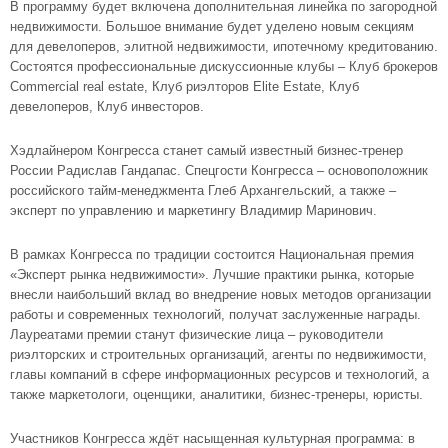
В программу будет включена дополнительная линейка по загородной
недвижимости. Большое внимание будет уделено новым секциям
для девелоперов, элитной недвижимости, ипотечному кредитованию.
Состоятся профессиональные дискуссионные клубы – Клуб брокеров
Commercial real estate, Клуб риэлторов Elite Estate, Клуб
девелоперов, Клуб инвесторов.
Хэдлайнером Конгресса станет самый известный бизнес-тренер
России Радислав Гандапас. Спецгости Конгресса – основоположник
российского тайм-менеджмента Глеб Архангельский, а также –
эксперт по управлению и маркетингу Владимир Маринович.
В рамках Конгресса по традиции состоится Национальная премия
«Эксперт рынка недвижимости». Лучшие практики рынка, которые
внесли наибольший вклад во внедрение новых методов организации
работы и современных технологий, получат заслуженные награды.
Лауреатами премии станут физические лица – руководители
риэлторских и строительных организаций, агенты по недвижимости,
главы компаний в сфере информационных ресурсов и технологий, а
также маркетологи, оценщики, аналитики, бизнес-тренеры, юристы.
Участников Конгресса ждёт насыщенная культурная программа: в