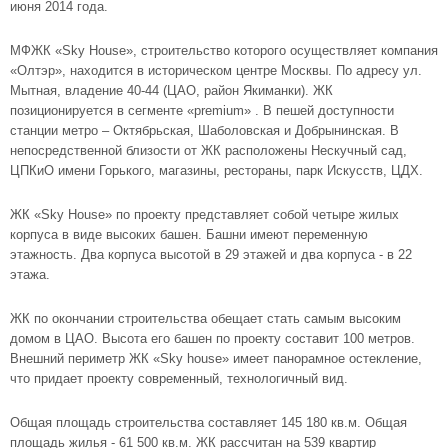
июня 2014 года.
МФЖК «Sky House», строительство которого осуществляет компания
«Олтэр», находится в историческом центре Москвы. По адресу ул.
Мытная, владение 40-44 (ЦАО,
район Якиманки
). ЖК
позиционируется в сегменте «premium» . В пешей доступности
станции метро – Октябрьская, Шаболовская и Добрынинская. В
непосредственной близости от ЖК расположены Нескучный сад,
ЦПКиО имени Горького, магазины, рестораны, парк Искусств, ЦДХ.
ЖК «Sky House» по проекту представляет собой четыре жилых
корпуса в виде высоких башен. Башни имеют переменную
этажность. Два корпуса высотой в 29 этажей и два корпуса - в 22
этажа.
ЖК по окончании строительства обещает стать самым высоким
домом в
ЦАО
. Высота его башен по проекту составит 100 метров.
Внешний периметр ЖК «Sky house» имеет панорамное остекление,
что придает проекту современный, технологичный вид.
Общая площадь строительства составляет 145 180 кв.м. Общая
площадь жилья - 61 500 кв.м. ЖК рассчитан на 539 квартир