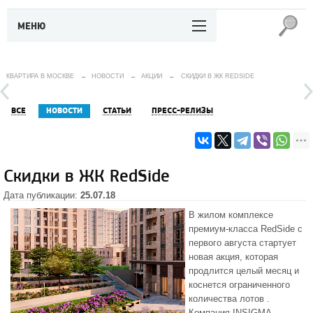
МЕНЮ
КВАРТИРА В МОСКВЕ
→
НОВОСТИ
→
АКЦИИ
→
СКИДКИ В ЖК REDSIDE
ВСЕ
НОВОСТИ
СТАТЬИ
ПРЕСС-РЕЛИЗЫ
Скидки в ЖК RedSide
Дата публикации:
25.07.18
В жилом комплексе
премиум-класса RedSide с
первого августа стартует
новая акция, которая
продлится целый месяц и
коснется ограниченного
количества лотов .
Компания INSIGMA