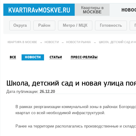
Квартиры в
НОВО
МОСКВЕ
Округа
Район
Метро / МЦК
Готовность
КВАРТИРА В МОСКВЕ
→
НОВОСТИ
→
НОВОСТИ РЫНКА
→
ШКОЛА, ДЕТСКИЙ САД И
ВСЕ
НОВОСТИ
СТАТЬИ
ПРЕСС-РЕЛИЗЫ
Школа, детский сад и новая улица по
Дата публикации:
26.12.20
В рамках реорганизации коммунальной зоны в районах Богород
квартал со всей необходимой инфраструктурой.
Ранее на территории располагались производственные и складс