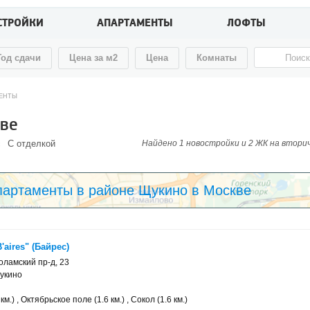
СТРОЙКИ
АПАРТАМЕНТЫ
ЛОФТЫ
Год сдачи
Цена за м2
Цена
Комнаты
ЕНТЫ
кве
с
С отделкой
Найдено 1 новостройки и 2 ЖК на вторичн
партаменты в районе Щукино в Москве
aires" (Байрес)
ламский пр-д, 23
укино
км.) , Октябрьское поле (1.6 км.) , Сокол (1.6 км.)