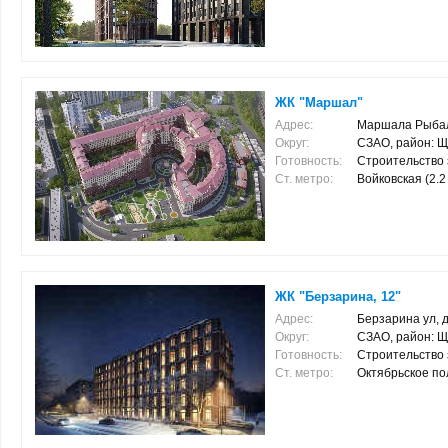
ЖК "Маршал"
Адрес:
Маршала Рыбал
Округ:
СЗАО, район: Щ
Готовность:
Строительство 
Ст. метро:
Войковская (2.2 
ЖК "Берзарина, 12"
Адрес:
Берзарина ул, д
Округ:
СЗАО, район: Щ
Готовность:
Строительство 
Ст. метро:
Октябрьское поле