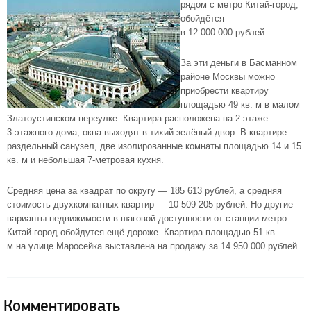
рядом с метро
Китай-город
,
обойдётся
в 12 000 000 рублей.
За эти деньги в
Басманном
районе
Москвы можно
приобрести квартиру
площадью 49 кв. м в малом
Златоустинском переулке. Квартира расположена на 2 этаже
3-этажного
дома, окна выходят в тихий зелёный двор. В квартире
раздельный санузел, две изолированные комнаты площадью 14 и 15
кв. м и небольшая
7-метровая
кухня.
Средняя цена за квадрат по округу — 185 613 рублей, а средняя
стоимость двухкомнатных квартир — 10 509 205 рублей. Но другие
варианты недвижимости в шаговой доступности от станции метро
Китай-город
обойдутся ещё дороже. Квартира площадью 51 кв.
м на улице Маросейка выставлена на продажу за 14 950 000 рублей.
Комментировать