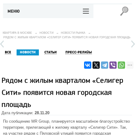
МЕНЮ
КВАРТИРА В МОСКВЕ
→
НОВОСТИ
→
НОВОСТИ РЫНКА
→
РЯДОМ С ЖИЛЫМ КВАРТАЛОМ «СЕЛИГЕР СИТИ» ПОЯВИТСЯ НОВАЯ ГОРОДСКАЯ ПЛОЩАДЬ
ВСЕ
НОВОСТИ
СТАТЬИ
ПРЕСС-РЕЛИЗЫ
Рядом с жилым кварталом «Селигер
Сити» появится новая городская
площадь
Дата публикации:
28.11.20
По сообщению MR Group, планируется масштабное благоустройство
территории, прилегающей к жилому кварталу «Селигер Сити». Так,
на участке рядом с Пяловской улицей появится городская