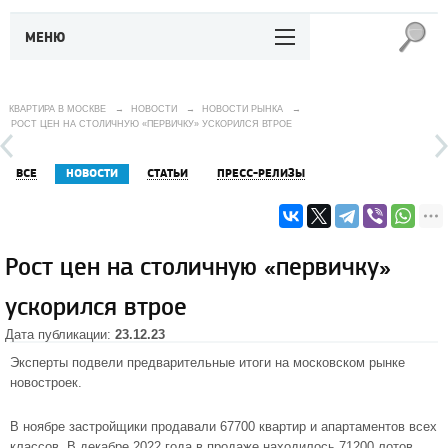
МЕНЮ
КВАРТИРА В МОСКВЕ
→
НОВОСТИ
→
НОВОСТИ РЫНКА
→
РОСТ ЦЕН НА СТОЛИЧНУЮ «ПЕРВИЧКУ» УСКОРИЛСЯ ВТРОЕ
ВСЕ
НОВОСТИ
СТАТЬИ
ПРЕСС-РЕЛИЗЫ
Рост цен на столичную «первичку»
ускорился втрое
Дата публикации:
23.12.23
Эксперты подвели предварительные итоги на московском рынке
новостроек.
В ноябре застройщики продавали 67700 квартир и апартаментов всех
классов. В декабре 2022 года в продаже находилось 71200 лотов,