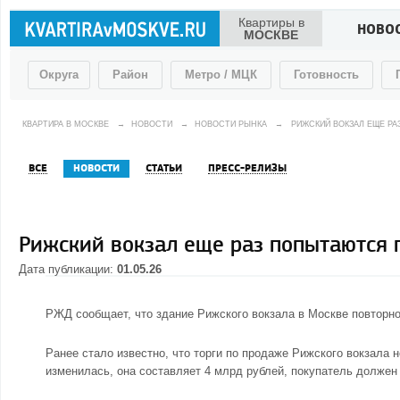
Квартиры в
НОВО
МОСКВЕ
Округа
Район
Метро / МЦК
Готовность
КВАРТИРА В МОСКВЕ
→
НОВОСТИ
→
НОВОСТИ РЫНКА
→
РИЖСКИЙ ВОКЗАЛ ЕЩЕ Р
ВСЕ
НОВОСТИ
СТАТЬИ
ПРЕСС-РЕЛИЗЫ
Рижский вокзал еще раз попытаются 
Дата публикации:
01.05.26
РЖД сообщает, что здание Рижского вокзала в Москве повторно 
Ранее стало известно, что торги по продаже Рижского вокзала н
изменилась, она составляет 4 млрд рублей, покупатель должен 