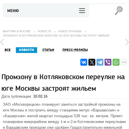
МЕНЮ
КВАРТИРА В МОСКВЕ
→
НОВОСТИ
→
НОВОСТИ РЫНКА
→
ПРОМЗОНУ В КОТЛЯКОВСКОМ ПЕРЕУЛКЕ НА ЮГЕ МОСКВЫ ЗАСТРОЯТ ЖИЛЬЕМ
ВСЕ
НОВОСТИ
СТАТЬИ
ПРЕСС-РЕЛИЗЫ
Промзону в Котляковском переулке на
юге Москвы застроят жильем
Дата публикации:
10.02.16
ЗАО «Москворецкое» планирует заняться застройкой промзоны на
юге Москвы и построить между станциями метро «Варшавская» и
«Каширская» жилой квартал площадью 538 тыс. кв. метров. Проект
планировки микрорайона между 1-м и 2-м Котляковскими переулками
и Варшавским проездом уже одобрен Градостроительно-земельной