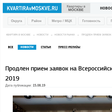
Квартиры в
НОВО
МОСКВЕ
Округа
Район
Метро / МЦК
Готовность
КВАРТИРА В МОСКВЕ
→
НОВОСТИ
→
НОВОСТИ РЫНКА
→
ПРОДЛЕН ПРИЕМ ЗАЯВОК
ВСЕ
НОВОСТИ
СТАТЬИ
ПРЕСС-РЕЛИЗЫ
Продлен прием заявок на Всероссий
2019
Дата публикации:
15.08.19