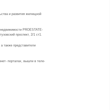
ьства и развития жилищной
по недвижимости PROESTATE-
узовский проспект, 2/1 ст1.
 а также представители
нет- порталах, вышли в теле-