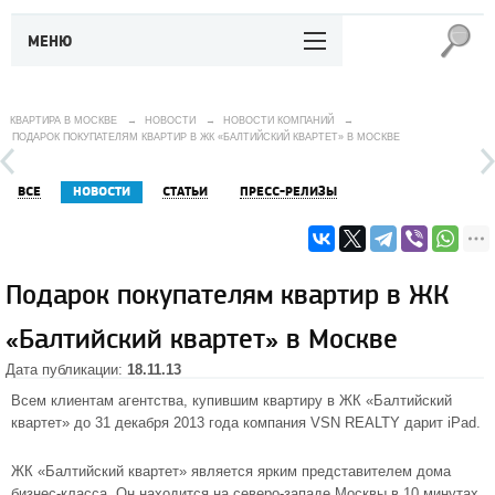
МЕНЮ
КВАРТИРА В МОСКВЕ
→
НОВОСТИ
→
НОВОСТИ КОМПАНИЙ
→
ПОДАРОК ПОКУПАТЕЛЯМ КВАРТИР В ЖК «БАЛТИЙСКИЙ КВАРТЕТ» В МОСКВЕ
ВСЕ
НОВОСТИ
СТАТЬИ
ПРЕСС-РЕЛИЗЫ
Подарок покупателям квартир в ЖК
«Балтийский квартет» в Москве
Дата публикации:
18.11.13
Всем клиентам агентства, купившим квартиру в
ЖК «Балтийский
квартет»
до 31 декабря 2013 года компания VSN REALTY дарит iPad.
ЖК «Балтийский квартет» является ярким представителем дома
бизнес-класса. Он находится на
северо-западе Москвы
в 10 минутах