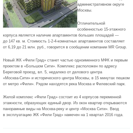
административном округе
Москвы
.
Отличительной
особенностью
15-этажного
корпуса является наличие апартаментов больших площадей —
до 147 кв. м. Стоимость 1-
2-4-комнатных
апартаментов составляет
от 6,19 до 21 млн. руб., говорится в сообщении компании MR Group.
Новый ЖК «Фили Град» станет частью одноименного МФК и первым
проектом в «Большом Сити». Комплекс расположен по адресу
Береговой проезд, вл. 5, недалеко от делового центра
«Москва-Сити»
и исторического центра Москвы, в 15 минутах пешком
от
метро «Фили»
. Рядом находятся река Москва и Филевский парк.
Жилой комплекс «Фили Град»
состоит из 4 корпусов переменной
этажности, образующих единый двор. Из окон квартир открываются
панорамные виды на
Москва-реку
и
центр «Москва Сити»
. Ввод
в эксплуатацию ЖК «Фили Град» намечен на 1 квартал 2016 года.