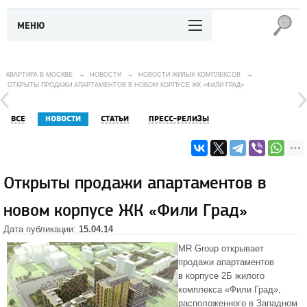
МЕНЮ
КВАРТИРА В МОСКВЕ
→
НОВОСТИ
→
НОВОСТИ ЖИЛЫХ КОМПЛЕКСОВ
→
ОТКРЫТЫ ПРОДАЖИ АПАРТАМЕНТОВ В НОВОМ КОРПУСЕ ЖК «ФИЛИ ГРАД»
ВСЕ
НОВОСТИ
СТАТЬИ
ПРЕСС-РЕЛИЗЫ
Открыты продажи апартаментов в
новом корпусе ЖК «Фили Град»
Дата публикации:
15.04.14
MR Group открывает
продажи апартаментов
в корпусе 2Б жилого
комплекса «Фили Град»,
расположенного в
Западном