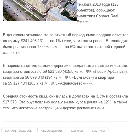
периода 2013 года (125
объектов), сообщают
аналитики Contact Real
Estate.
В денежном эквиваленте за отчетный период было продано объектов
на сумму $241 496 131 — на 1% ниже, чем годом ранее. В площадях
было реализовано 17 095 кв.м. — на 6% выше показателей годовой
давности.
В первом квартале самыми дорогими проданными квартирами стали:
квартира стоимостью $9 521 820 (415,8 кв.м.,
ЖК «Новый Арбат 32»
),
квартира за $6 079 040 (194 кв.м.,
ЖК «Булгаков»
) и квартира
за $5 127 434 (183,7 кв.м.,
ЖК «Афанасьевский»
).
Средняя стоимость кв.м. снизилась в долларах на 3,3% и составила
$17 575. Это обусловлено ослаблением курса рубля на 12%, а также
тем, что некоторые застройщики держат рублевые цены.
CONTACT REAL ESTATE
АФАНАСЬЕВСКИЙ
БУЛГАКОВ
КВАРТИРЫ