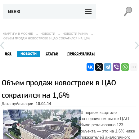
МЕНЮ
КВАРТИРА В МОСКВЕ
→
НОВОСТИ
→
НОВОСТИ РЫНКА
→
ОБЪЕМ ПРОДАЖ НОВОСТРОЕК В ЦАО СОКРАТИЛСЯ НА 1,6%
ВСЕ
НОВОСТИ
СТАТЬИ
ПРЕСС-РЕЛИЗЫ
Объем продаж новостроек в ЦАО
сократился на 1,6%
Дата публикации:
10.04.14
В первом квартале
на первичном рынке
ЦАО
было реализовано 123
объекта — это на 1,6% ниже
показателей аналогичного