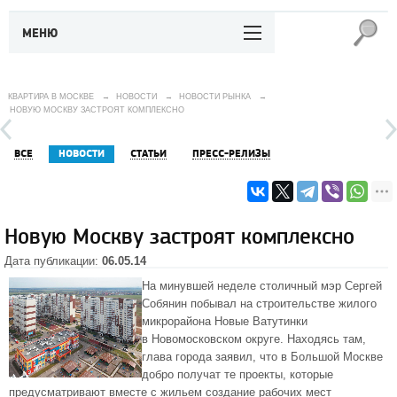
МЕНЮ
КВАРТИРА В МОСКВЕ
→
НОВОСТИ
→
НОВОСТИ РЫНКА
→
НОВУЮ МОСКВУ ЗАСТРОЯТ КОМПЛЕКСНО
ВСЕ
НОВОСТИ
СТАТЬИ
ПРЕСС-РЕЛИЗЫ
Новую Москву застроят комплексно
Дата публикации:
06.05.14
На минувшей неделе столичный мэр Сергей
Собянин побывал на строительстве жилого
микрорайона Новые Ватутинки
в Новомосковском округе. Находясь там,
глава города заявил, что в Большой Москве
добро получат те проекты, которые
предусматривают вместе с жильем создание рабочих мест