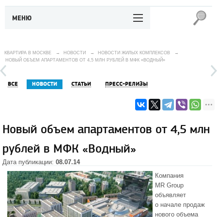
МЕНЮ
КВАРТИРА В МОСКВЕ
→
НОВОСТИ
→
НОВОСТИ ЖИЛЫХ КОМПЛЕКСОВ
→
НОВЫЙ ОБЪЕМ АПАРТАМЕНТОВ ОТ 4,5 МЛН РУБЛЕЙ В МФК «ВОДНЫЙ»
ВСЕ
НОВОСТИ
СТАТЬИ
ПРЕСС-РЕЛИЗЫ
Новый объем апартаментов от 4,5 млн
рублей в МФК «Водный»
Дата публикации:
08.07.14
Компания
MR Group
объявляет
о начале продаж
нового объема