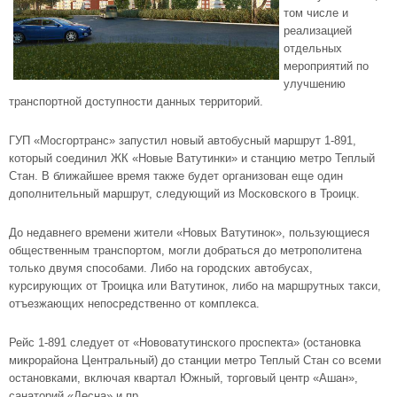
том числе и
реализацией
отдельных
мероприятий по
улучшению
транспортной доступности данных территорий.
ГУП «Мосгортранс» запустил новый автобусный маршрут 1-891,
который соединил ЖК «Новые Ватутинки» и
станцию метро Теплый
Стан
. В ближайшее время также будет организован еще один
дополнительный маршрут, следующий из Московского в Троицк.
До недавнего времени жители «Новых Ватутинок», пользующиеся
общественным транспортом, могли добраться до метрополитена
только двумя способами. Либо на городских автобусах,
курсирующих от Троицка или Ватутинок, либо на маршрутных такси,
отъезжающих непосредственно от комплекса.
Рейс 1-891 следует от «Нововатутинского проспекта» (остановка
микрорайона Центральный) до станции метро Теплый Стан со всеми
остановками, включая квартал Южный, торговый центр «Ашан»,
санаторий «Десна» и пр.