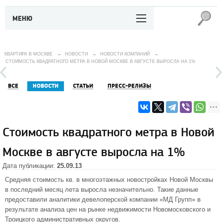
МЕНЮ
КВАРТИРА В МОСКВЕ
→
НОВОСТИ
→
НОВОСТИ КОМПАНИЙ
→
СТОИМОСТЬ КВАДРАТНОГО МЕТРА В НОВОЙ МОСКВЕ В АВГУСТЕ ВЫРОСЛА НА 1%
ВСЕ
НОВОСТИ
СТАТЬИ
ПРЕСС-РЕЛИЗЫ
Стоимость квадратного метра в Новой
Москве в августе выросла на 1%
Дата публикации:
25.09.13
Средняя стоимость кв. в многоэтажных
новостройках Новой Москвы
в последний месяц лета выросла незначительно. Такие данные
предоставили аналитики девелоперской компании «МД Групп» в
результате анализа цен на рынке недвижимости Новомосковского и
Троицкого административных округов
.