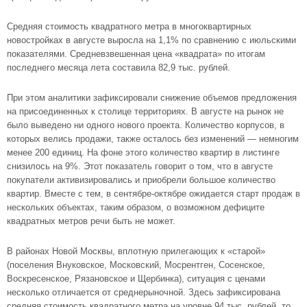
Средняя стоимость квадратного метра в многоквартирных
новостройках в августе выросла на 1,1% по сравнению с июльскими
показателями. Средневзвешенная цена «квадрата» по итогам
последнего месяца лета составила 82,9 тыс. рублей.
При этом аналитики зафиксировали снижение объемов предложения
на присоединенных к столице территориях. В августе на рынок не
было выведено ни одного нового проекта. Количество корпусов, в
которых велись продажи, также осталось без изменений — немногим
менее 200 единиц. На фоне этого количество квартир в листинге
снизилось на 9%. Этот показатель говорит о том, что в августе
покупатели активизировались и приобрели большое количество
квартир. Вместе с тем, в сентябре-октябре ожидается старт продаж в
нескольких объектах, таким образом, о возможном дефиците
квадратных метров речи быть не может.
В районах Новой Москвы, вплотную прилегающих к «старой»
(поселения Внуковское, Московский, Мосрентген, Сосенское,
Воскресенское, Рязановское и Щербинка), ситуация с ценами
несколько отличается от среднерыночной. Здесь зафиксирована
средняя стоимость квадратного метра на уровне 94 тыс. рублей, то