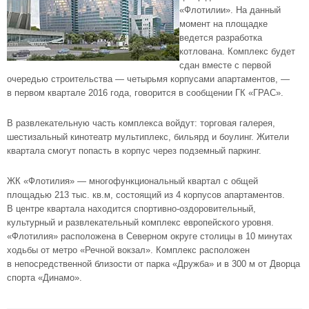
«Флотилии». На данный
момент на площадке
ведется разработка
котлована. Комплекс будет
сдан вместе с первой
очередью строительства — четырьмя корпусами
апартаментов
, —
в первом квартале 2016 года, говорится в сообщении ГК «ГРАС».
В развлекательную часть комплекса войдут: торговая галерея,
шестизальный кинотеатр мультиплекс, бильярд и боулинг. Жители
квартала смогут попасть в корпус через подземный паркинг.
ЖК «Флотилия»
— многофункциональный квартал с общей
площадью 213 тыс. кв.м, состоящий из 4 корпусов апартаментов.
В центре квартала находится
спортивно-оздоровительный
,
культурный и развлекательный комплекс европейского уровня.
«Флотилия» расположена в Северном округе столицы в 10 минутах
ходьбы от
метро «Речной вокзал»
. Комплекс расположен
в непосредственной близости от парка «Дружба» и в 300 м от Дворца
спорта «Динамо».