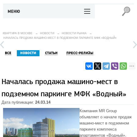
МЕНЮ
КВАРТИРА В МОСКВЕ
→
НОВОСТИ
→
НОВОСТИ РЫНКА
→
НАЧАЛАСЬ ПРОДАЖА МАШИНО-МЕСТ В ПОДЗЕМНОМ ПАРКИНГЕ МФК «ВОДНЫЙ»
ВСЕ
НОВОСТИ
СТАТЬИ
ПРЕСС-РЕЛИЗЫ
Началась продажа машино-мест в
подземном паркинге МФК «Водный»
Дата публикации:
24.03.14
Компания MR Group
объявляет о начале продаж
машино-мест
в подземном
паркинге комплекса
апартаментов «Водный»,