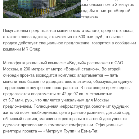
расположенном в 2 минутах
ходьбы от метро «Водный
стадион».
Покупателям предлагаются
машино-места
малого, среднего класса,
а также класса «джип», стоимостью от 500 тыс. руб., в начале
продаж действует специальное предложение, говорится в сообщении
компании MR Group.
Многофункциональный комплекс «Водный»
расположен в
САО
Москвы, в 200 метрах от метро «Водный стадион». Во второй
очереди проекта возводится комплекс апартаментов — пять
монолитных башен по двадцать шесть этажей, образующие единую
территорию и внутреннее пространство. В настоящее время здесь
предлагаются апартаменты от 42 до 97 кв. м стоимостью
от 5,7 млн. руб., что является уникальным для Москвы
предложением. Полноценная инфраструктура обеспечит будущих
жителей всем необходимым: центр раннего развития, детский сад,
обширный паркинг, магазины и рестораны в шаговой доступности
сделают проживание в комплексе комфортным. Официальные
риелторы проекта — «Метриум Групп» и
Est-a-Tet
.