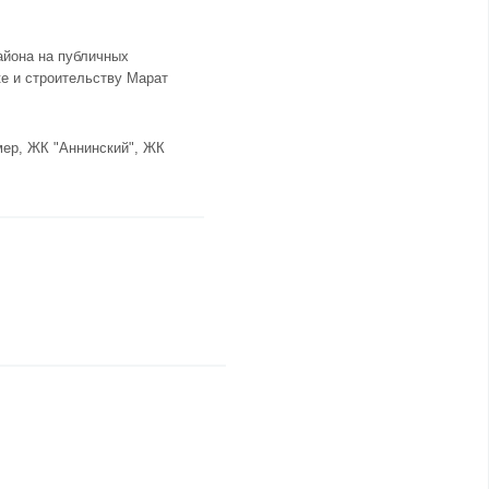
айона на публичных
е и строительству Марат
мер,
ЖК "Аннинский"
,
ЖК