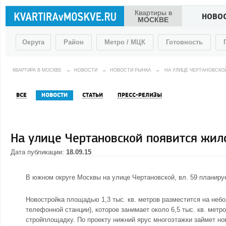
Квартиры в
НОВО
МОСКВЕ
Округа
Район
Метро / МЦК
Готовность
КВАРТИРА В МОСКВЕ
→
НОВОСТИ
→
НОВОСТИ РЫНКА
→
НА УЛИЦЕ ЧЕРТАНОВСКО
ВСЕ
НОВОСТИ
СТАТЬИ
ПРЕСС-РЕЛИЗЫ
На улице Чертановской появится жил
Дата публикации:
18.09.15
В
южном округе
Москвы на улице Чертановской, вл. 59 планиру
Новостройка площадью 1,3 тыс. кв. метров разместится на небо
телефонной станции), которое занимает около 6,5 тыс. кв. мет
стройплощадку. По проекту нижний ярус многоэтажки займет нов