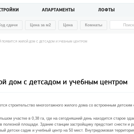
СТРОЙКИ
АПАРТАМЕНТЫ
ЛОФТЫ
Год сдачи
Цена за м2
Цена
Комнаты
Й ПОЯВИТСЯ ЖИЛОЙ ДОМ С ДЕТСАДОМ И УЧЕБНЫМ ЦЕНТРОМ
ой дом с детсадом и учебным центром
ется строительство многоэтажного жилого дома со встроенным детским 
льшом участке в 0,38 га, где на сегодняшний день находится старое зд
ров полезной площади. Здание станции застройщику предстоит снести и р
ый детски садик и учебный центр на 50 мест. Внутридомовая территори