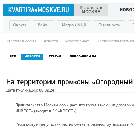
Квартиры в
НОВО
МОСКВЕ
Округа
Район
Метро / МЦК
Готовность
КВАРТИРА В МОСКВЕ
→
НОВОСТИ
→
НОВОСТИ РЫНКА
→
НА ТЕРРИТОРИИ ПРОМЗО
ВСЕ
НОВОСТИ
СТАТЬИ
ПРЕСС-РЕЛИЗЫ
На территории промзоны «Огородный 
Дата публикации:
06.02.24
Правительство Москвы сообщает, что город заключил договор 
ИНВЕСТ» (входит в ГК «КРОСТ»).
Реорганизуемые участки расположены в районах Бутырский и М