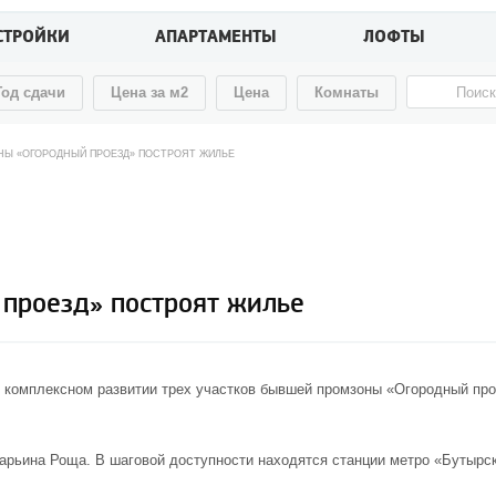
СТРОЙКИ
АПАРТАМЕНТЫ
ЛОФТЫ
Год сдачи
Цена за м2
Цена
Комнаты
НЫ «ОГОРОДНЫЙ ПРОЕЗД» ПОСТРОЯТ ЖИЛЬЕ
проезд» построят жилье
о комплексном развитии трех участков бывшей промзоны «Огородный пр
арьина Роща. В шаговой доступности находятся станции метро «Бутырск