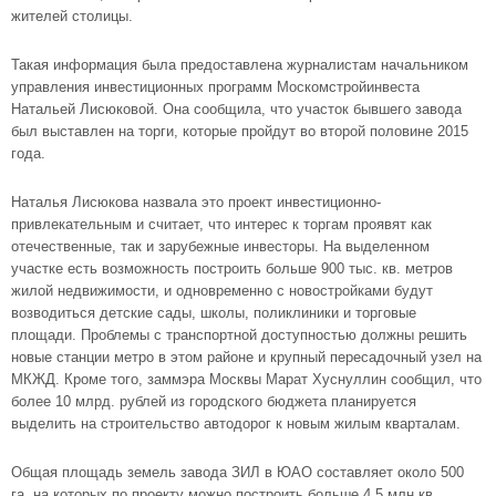
жителей столицы.
Такая информация была предоставлена журналистам начальником
управления инвестиционных программ Москомстройинвеста
Натальей Лисюковой. Она сообщила, что участок бывшего завода
был выставлен на торги, которые пройдут во второй половине 2015
года.
Наталья Лисюкова назвала это проект инвестиционно-
привлекательным и считает, что интерес к торгам проявят как
отечественные, так и зарубежные инвесторы. На выделенном
участке есть возможность построить больше 900 тыс. кв. метров
жилой недвижимости, и одновременно с новостройками будут
возводиться детские сады, школы, поликлиники и торговые
площади. Проблемы с транспортной доступностью должны решить
новые станции метро в этом районе и крупный пересадочный узел на
МКЖД. Кроме того, заммэра Москвы Марат Хуснуллин сообщил, что
более 10 млрд. рублей из городского бюджета планируется
выделить на строительство автодорог к новым жилым кварталам.
Общая площадь земель завода ЗИЛ в
ЮАО
составляет около 500
га, на которых по проекту можно построить больше 4,5 млн кв.