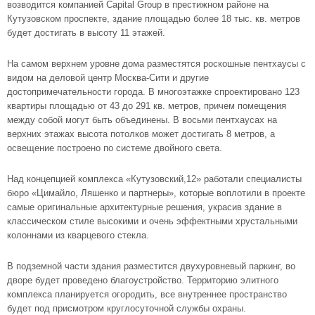
возводится компанией Capital Group в престижном районе на
Кутузовском проспекте, здание площадью более 18 тыс. кв. метров
будет достигать в высоту 11 этажей.
На самом верхнем уровне дома разместятся роскошные пентхаусы с
видом на деловой центр Москва-Сити и другие
достопримечательности города. В многоэтажке спроектировано 123
квартиры площадью от 43 до 291 кв. метров, причем помещения
между собой могут быть объединены. В восьми пентхаусах на
верхних этажах высота потолков может достигать 8 метров, а
освещение построено по системе двойного света.
Над концепцией комплекса «Кутузовский,12» работали специалисты
бюро «Цимайло, Ляшенко и партнеры», которые воплотили в проекте
самые оригинальные архитектурные решения, украсив здание в
классическом стиле высокими и очень эффектными хрустальными
колоннами из кварцевого стекла.
В подземной части здания разместится двухуровневый паркинг, во
дворе будет проведено благоустройство. Территорию элитного
комплекса планируется огородить, все внутреннее пространство
будет под присмотром круглосуточной службы охраны.