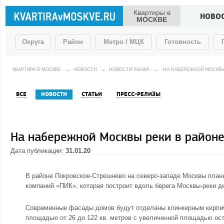
Квартиры в
НОВО
МОСКВЕ
Округа
Район
Метро / МЦК
Готовность
КВАРТИРА В МОСКВЕ
→
НОВОСТИ
→
НОВОСТИ РЫНКА
→
НА НАБЕРЕЖНОЙ МОСКВЫ
ВСЕ
НОВОСТИ
СТАТЬИ
ПРЕСС-РЕЛИЗЫ
На набережной Москвы реки в районе
Дата публикации:
31.01.20
В районе Покровское-Стрешнево на северо-западе Москвы план
компаний «ПИК», которая построит вдоль берега Москвы-реки де
Современные фасады домов будут отделаны клинкерным кирпичом
площадью от 26 до 122 кв. метров с увеличенной площадью ос