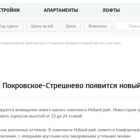
СТРОЙКИ
АПАРТАМЕНТЫ
ЛОФТЫ
Год сдачи
Цена за м2
Цена
Комнаты
 РЕКИ В РАЙОНЕ ПОКРОВСКОЕ-СТРЕШНЕВО ПОЯВИТСЯ НОВЫЙ ЖК HOLLAND PARK
 Покровское-Стрешнево появится новый
ируется возведение нового
жилого комплекса Holland park
. Инвестором п
вять корпусов высотой от 13 до 24 этажей.
 различных оттенков. В комплексе Holland park появятся комфортные 1
текления, с изящными круглыми или панорамными угловыми окнами.