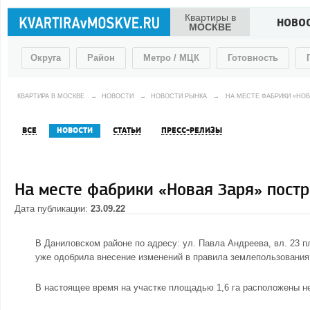
Квартиры в
НОВО
МОСКВЕ
Округа
Район
Метро / МЦК
Готовность
КВАРТИРА В МОСКВЕ
→
НОВОСТИ
→
НОВОСТИ РЫНКА
→
НА МЕСТЕ ФАБРИКИ «НО
ВСЕ
НОВОСТИ
СТАТЬИ
ПРЕСС-РЕЛИЗЫ
На месте фабрики «Новая Заря» пост
Дата публикации:
23.09.22
В Даниловском районе по адресу: ул. Павла Андреева, вл. 23 
уже одобрила внесение изменений в правила землепользования
В настоящее время на участке площадью 1,6 га расположены н