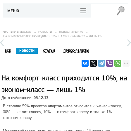
МЕНЮ
КВАРТИРА В МОСКВЕ
→
НОВОСТИ
→
НОВОСТИ РЫНКА
→
НА КОМФОРТ-КЛАСС ПРИХОДИТСЯ 10%, НА ЭКОНОМ-КЛАСС — ЛИШЬ 1%
ВСЕ
НОВОСТИ
СТАТЬИ
ПРЕСС-РЕЛИЗЫ
На комфорт-класс приходится 10%, на
эконом-класс — лишь 1%
Дата публикации:
05.12.13
В столице 59% проектов апартаментов относится к
бизнес-классу
,
30% — к
элит-классу
, 10% — к
комфорт-классу
и только 1% —
к
эконом-классу
.
Московский рынок апартаментов представлен 46 проектами