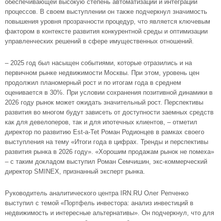
обеспечивающей высокую степень автоматизации и интеграции
процессов. В своем выступлении он также подчеркнул значимость
повышения уровня прозрачности процедур, что является ключевым
фактором в контексте развития конкурентной среды и оптимизации
управленческих решений в сфере имущественных отношений.
– 2025 год был насыщен событиями, которые отразились и на
первичном рынке недвижимости Москвы. При этом, уровень цен
продолжил планомерный рост и по итогам года в среднем
оценивается в 30%. При условии сохранения позитивной динамики в
2026 году рынок может ожидать значительный рост. Перспективы
развития во многом будут зависеть от доступности заемных средств
как для девелоперов, так и для ипотечных клиентов, – отметил
директор по развитию Est-a-Tet Роман Родионцев в рамках своего
выступления на тему «Итоги года в цифрах. Тренды и перспективы
развития рынка в 2026 году». «Хорошим продажам рынок не помеха»
– с таким докладом выступил Роман Семчишин, экс-коммерческий
директор SMINEX, признанный эксперт рынка.
Руководитель аналитического центра IRN.RU Олег Репченко
выступил с темой «Портфель инвестора: анализ инвестиций в
недвижимость и интересные альтернативы». Он подчеркнул, что для