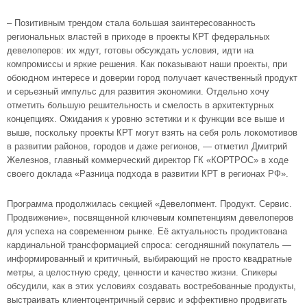
– Позитивным трендом стала большая заинтересованность
региональных властей в приходе в проекты КРТ федеральных
девелоперов: их ждут, готовы обсуждать условия, идти на
компромиссы и яркие решения. Как показывают наши проекты, при
обоюдном интересе и доверии город получает качественный продукт
и серьезный импульс для развития экономики. Отдельно хочу
отметить большую решительность и смелость в архитектурных
концепциях. Ожидания к уровню эстетики и к функции все выше и
выше, поскольку проекты КРТ могут взять на себя роль локомотивов
в развитии районов, городов и даже регионов, — отметил Дмитрий
Железнов, главный коммерческий директор ГК «КОРТРОС» в ходе
своего доклада «Разница подхода в развитии КРТ в регионах РФ».
Программа продолжилась секцией «Девелопмент. Продукт. Сервис.
Продвижение», посвященной ключевым компетенциям девелоперов
для успеха на современном рынке. Её актуальность продиктована
кардинальной трансформацией спроса: сегодняшний покупатель —
информированный и критичный, выбирающий не просто квадратные
метры, а целостную среду, ценности и качество жизни. Спикеры
обсудили, как в этих условиях создавать востребованные продукты,
выстраивать клиентоцентричный сервис и эффективно продвигать