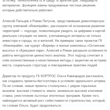
эстетику, технологичность и среду. В архитектуре, ландшафте,
материалах, функциях важны продуманные честные решения,
которые действительно работают.
Алексей Пальцев и Роман Петухов, представившие девелоперскую
группу компаний «Инжипрайм», рассказали об осознанном развитии
территорий — подходе, позволяющем увидеть за цифрами и картой
реальную ситуацию на земле, учитывающую интересы не только
инвестора и города, но и жителей. На примерах таких проектов ГК
«Инжипрайм», как курорт «Вереяр» и жилые комплексы «Охтинские
высоты» и «Крекшино парк», Алексей и Роман раскрыли особенности
работы методологии ценностного анализа. Этот подход сочетает в
себе количественные и качественные методы с акцентом на историю
места, социальную структуру и повседневные практики людей.
Директор по продукту ГК КОРТРОС Ольга Кавжарадзе рассказала,
как создавать проекты-бестселлеры в условиях идеального шторма.
По ее словам, новые проекты столкнулись с рядом серьезных
вызовов: высокая стоимость земли, аномально высокая ключевая
ставка, ужесточение льготных ипотечных программ. Кроме того,
наблюдается активный рост себестоимости строительства, который,
по словам Ольги, будет продолжаться.