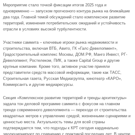
Мероприятие стало точкой фиксации итогов 2025 года и
одновременно — запуском прогнозного контура рынка на ближайшие
два года. Главной темой обсуждений стало комплексное развитие
территорий, изменения потребительских ожиданий и устойчивость
отрасли в условиях высокой турбулентности.
Участники саммита – ключевые игроки рынка недвижимости и
строительства, включая ВТБ, Авито, ГК «Галс-Девелопмент»,
Градостроительный комплекс Москвы, ДОМ.РФ, Манго Инвест, РГ-
Девелопмент, Ростелеком, ПИК, а также Capital Group и другие
крупные компании. Кроме того, активное участие приняли
представители средств массовой информации, такие как ТАСС,
Строительная газета, Русская Медиагруппа, кинотеатр «КАРО»,
Коммерсантъ и другие медиаресурсы.
Секция «Комплексное развитие территорий и тренды архитектуры»
задала тон деловой программе саммита с фокусом на главном
тренде современного девелопмента — переходе от строительства
квадратных метров к управлению средой, жизненными сценариями и
ценностью места. Актуальность темы для всей страны
подтверждается тем, что подходы к КРТ сегодня кардинально
эволюционируют по сравнению с практикой последних лет. В центре