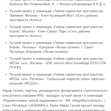
Radisson Blu Олимписйкий, 5*, г. Москва («Корпорация А.Н.Д.»).
Лучший проект в номинации «Гибкие сервисные пространства.
Премиум. Москва» - Ключ Кузнецкий Мост («Сеть рабочих
пространств «Ключ»).
Лучший проект в номинации «Гибкие сервисные пространства.
Бизнес. Москва» - Ключ Сириус Парк («Сеть рабочих
пространств «Ключ»).
Лучший проект в номинации «Гибкие сервисные пространства.
Бизнес. Регионы» - Коворкинг «Ясная поляна», г. Санкт-
Петербург (Коворкинг «Ясная поляна»).
Лучший проект в номинации «Гибкие сервисные пространства.
MEGA- сеть. Москва» - SOK service office knowledge (ООО СОК
ГРУПП).
Лучший проект в номинации «Гибкие сервисные пространства.
MEGA- сеть. Регионы» - Глобальный оператор гибких офисных
решений «REGUS».
Айдар Галеев, партнер, руководитель Департамента стратегического
консалтинга компании RRG, наградил лучший проект в номинации
«Редевелопмент жилой недвижимости» - ЖК «Magnifika Lifestyle», г.
Санкт-Петербург («БОНАВА»). Также Айдар Галеев вручил награду
победителю в номинации «Редевелопмент торговой недвижимости» -