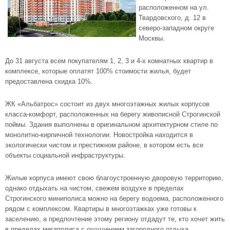
расположенном на ул.
Твардовского, д. 12 в
северо-западном округе
Москвы.
До 31 августа всем покупателям 1, 2, 3 и 4-х комнатных квартир в
комплексе, которые оплатят 100% стоимости жилья, будет
предоставлена скидка 10%.
ЖК «Альбатрос» состоит из двух многоэтажных жилых корпусов
класса-комфорт, расположенных на берегу живописной Строгинской
поймы. Здания выполнены в оригинальном архитектурном стиле по
монолитно-кирпичной технологии. Новостройка находится в
экологически чистом и престижном районе, в котором есть все
объекты социальной инфраструктуры.
Жилые корпуса имеют свою благоустроенную дворовую территорию,
однако отдыхать на чистом, свежем воздухе в пределах
Строгинского миниполиса можно на берегу водоема, расположенного
рядом с комплексом. Квартиры в многоэтажках уже готовы к
заселению, а предпочтение этому региону отдадут те, кто хочет жить
в пределах мегаполиса с ощущением загородного отдыха.