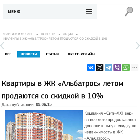
МЕНЮ
КВАРТИРА В МОСКВЕ
→
НОВОСТИ
→
АКЦИИ
→
КВАРТИРЫ В ЖК «АЛЬБАТРОС» ЛЕТОМ ПРОДАЮТСЯ СО СКИДКОЙ В 10%
ВСЕ
НОВОСТИ
СТАТЬИ
ПРЕСС-РЕЛИЗЫ
Квартиры в ЖК «Альбатрос» летом
продаются со скидкой в 10%
Дата публикации:
09.06.15
Компания «Сити-XXI век»
на все лето предоставляет
дополнительную скидку на
недвижимость в
ЖК
«Альбатрос»
,