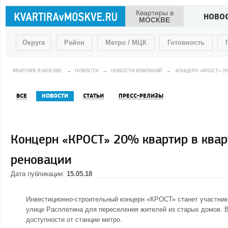
Квартиры в
НОВО
МОСКВЕ
Округа
Район
Метро / МЦК
Готовность
КВАРТИРА В МОСКВЕ
→
НОВОСТИ
→
НОВОСТИ КОМПАНИЙ
→
КОНЦЕРН «КРОСТ» 20
ВСЕ
НОВОСТИ
СТАТЬИ
ПРЕСС-РЕЛИЗЫ
Концерн «КРОСТ» 20% квартир в кварт
реновации
Дата публикации:
15.05.18
Инвестиционно-строительный концерн «КРОСТ» станет участник
улице Расплетина для переселения жителей из старых домов. В
доступности от станции метро.