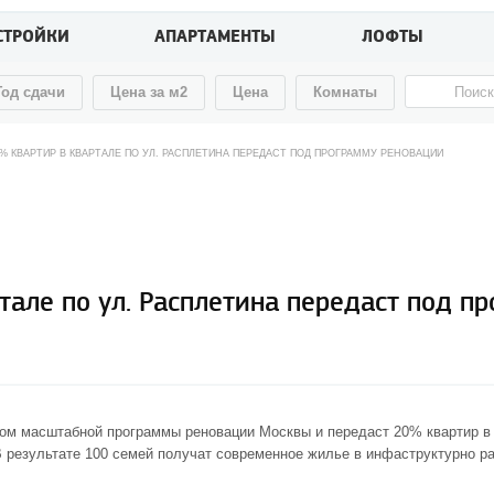
СТРОЙКИ
АПАРТАМЕНТЫ
ЛОФТЫ
Год сдачи
Цена за м2
Цена
Комнаты
% КВАРТИР В КВАРТАЛЕ ПО УЛ. РАСПЛЕТИНА ПЕРЕДАСТ ПОД ПРОГРАММУ РЕНОВАЦИИ
але по ул. Расплетина передаст под п
ом масштабной программы реновации Москвы и передаст 20% квартир в
 результате 100 семей получат современное жилье в инфаструктурно ра