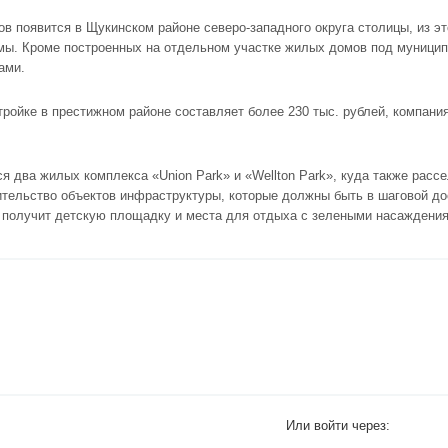
в появится в Щукинском районе северо-западного округа столицы, из эт
мы. Кроме построенных на отдельном участке жилых домов под муницип
ами.
тройке в престижном районе составляет более 230 тыс. рублей, компан
я два жилых комплекса «Union Park» и «Wellton Park», куда также расс
ительство объектов инфраструктуры, которые должны быть в шаговой до
р получит детскую площадку и места для отдыха с зелеными насаждени
Или войти через: