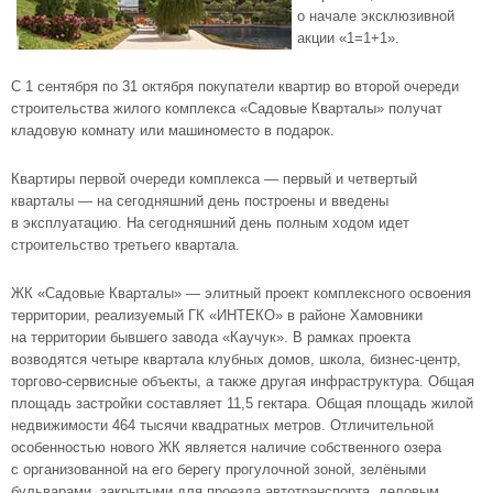
о начале эксклюзивной
акции «1=1+1».
С 1 сентября по 31 октября покупатели квартир во второй очереди
строительства
жилого комплекса «Садовые Кварталы»
получат
кладовую комнату или машиноместо в подарок.
Квартиры первой очереди комплекса — первый и четвертый
кварталы — на сегодняшний день построены и введены
в эксплуатацию. На сегодняшний день полным ходом идет
строительство третьего квартала.
ЖК «Садовые Кварталы» — элитный проект комплексного освоения
территории, реализуемый ГК
«ИНТЕКО»
в
районе Хамовники
на территории бывшего завода «Каучук». В рамках проекта
возводятся четыре квартала клубных домов, школа, бизнес-центр,
торгово-сервисные объекты, а также другая инфраструктура. Общая
площадь застройки составляет 11,5 гектара. Общая площадь жилой
недвижимости 464 тысячи квадратных метров. Отличительной
особенностью нового ЖК является наличие собственного озера
с организованной на его берегу прогулочной зоной, зелёными
бульварами, закрытыми для проезда автотранспорта, деловым