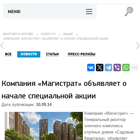
МЕНЮ
КВАРТИРА В МОСКВЕ
→
НОВОСТИ
→
АКЦИИ
→
КОМПАНИЯ «МАГИСТРАТ» ОБЪЯВЛЯЕТ О НАЧАЛЕ СПЕЦИАЛЬНОЙ АКЦИИ
ВСЕ
НОВОСТИ
СТАТЬИ
ПРЕСС-РЕЛИЗЫ
Компания «Магистрат» объявляет о
начале специальной акции
Дата публикации:
10.09.14
Компания
«Магистрат»
—
Генеральный риэлтор
элитного комплекса
клубных домов «Садовые
Кварталы», объявляет