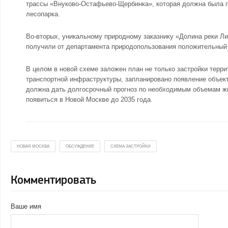
трассы «Внуково-Остафьево-Щербинка», которая должна была п
лесопарка.
Во-вторых, уникальному природному заказнику «Долина реки Ли
получили от департамента природопользования положительный 
В целом в новой схеме заложен план не только застройки тер
транспортной инфраструктуры, запланировано появление объект
должна дать долгосрочный прогноз по необходимым объемам жи
появиться в Новой Москве до 2035 года.
НОВАЯ МОСКВА
ОБСУЖДЕНИЕ
СХЕМА ЗАСТРОЙКИ
Комментировать
Ваше имя