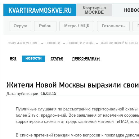
Квартиры в
НОВО
МОСКВЕ
Округа
Район
Метро / МЦК
Готовность
КВАРТИРА В МОСКВЕ
→
НОВОСТИ
→
НОВОСТИ РЫНКА
→
ЖИТЕЛИ НОВОЙ МОСКВЫ 
ВСЕ
НОВОСТИ
СТАТЬИ
ПРЕСС-РЕЛИЗЫ
Жители Новой Москвы выразили свои
Дата публикации:
16.03.15
Публичные слушания по рассмотрению территориальной схемы
более 2 тыс. предложений. Все заявления от населения собран
корректировке схемы и от представителей жителей ТиНАО, котор
В списке претензий граждан много вопросов к прокладке дополн