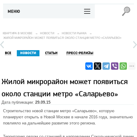
МЕНЮ
КВАРТИРА В МОСКВЕ
→
НОВОСТИ
→
НОВОСТИ РЫНКА
→
ЖИЛОЙ МИКРОРАЙОН МОЖЕТ ПОЯВИТЬСЯ ОКОЛО СТАНЦИИ МЕТРО «САЛАРЬЕВО»
ВСЕ
НОВОСТИ
СТАТЬИ
ПРЕСС-РЕЛИЗЫ
Жилой микрорайон может появиться
около станции метро «Саларьево»
Дата публикации:
29.09.15
Строительство новой
станции метро «Саларьево»
, которую
планируют открыть в
Новой Москве
в начале 2016 года, значительно
повлияло на дальнейшее развитие этого региона.
Территорию рядом со станцией в направлении Сокольнической линии