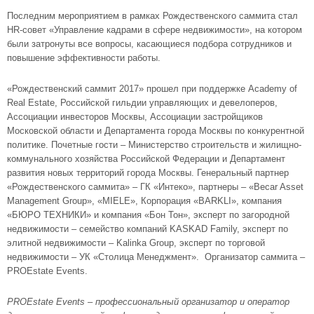
Последним мероприятием в рамках Рождественского саммита стал
HR-совет «Управление кадрами в сфере недвижимости», на котором
были затронуты все вопросы, касающиеся подбора сотрудников и
повышение эффективности работы.
«Рождественский саммит 2017» прошел при поддержке Academy of
Real Estate, Российской гильдии управляющих и девелоперов,
Ассоциации инвесторов Москвы, Ассоциации застройщиков
Московской области и Департамента города Москвы по конкурентной
политике. Почетные гости – Министерство строительств и жилищно-
коммунального хозяйства Российской Федерации и Департамент
развития новых территорий города Москвы. Генеральный партнер
«Рождественского саммита» – ГК «Интеко», партнеры – «Becar Asset
Management Group», «MIELE», Корпорация «BARKLI», компания
«БЮРО ТЕХНИКИ» и компания «Бон Тон», эксперт по загородной
недвижимости – семейство компаний KASKAD Family, эксперт по
элитной недвижимости – Kalinka Group, эксперт по торговой
недвижимости – УК «Столица Менеджмент». Организатор саммита –
PROEstate Events.
PROEstate Events – профессиональный организатор и оператор