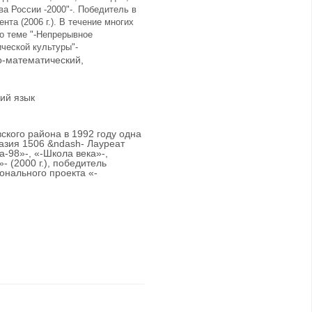
ва России -2000"-. Победитель в
та (2006 г.). В течение многих
о теме "-Непрерывное
ческой культуры"-
о-математический,
ий язык
ского района в 1992 году одна
назия 1506 &ndash- Лауреат
а-98»-, «-Школа века»-,
 (2000 г.), победитель
онального проекта «-