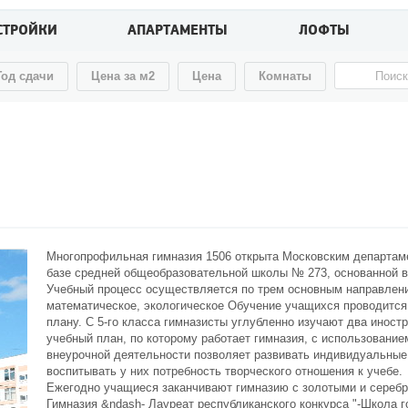
СТРОЙКИ
АПАРТАМЕНТЫ
ЛОФТЫ
Год сдачи
Цена за м2
Цена
Комнаты
Многопрофильная гимназия 1506 открыта Московским департаме
базе средней общеобразовательной школы № 273, основанной в 
Учебный процесс осуществляется по трем основным направлени
математическое, экологическое Обучение учащихся проводитс
плану. С 5-го класса гимназисты углубленно изучают два инос
учебный план, по которому работает гимназия, с использовани
внеурочной деятельности позволяет развивать индивидуальные
воспитывать у них потребность творческого отношения к учебе.
Ежегодно учащиеся заканчивают гимназию с золотыми и сереб
Гимназия &ndash- Лауреат республиканского конкурса "-Школа год