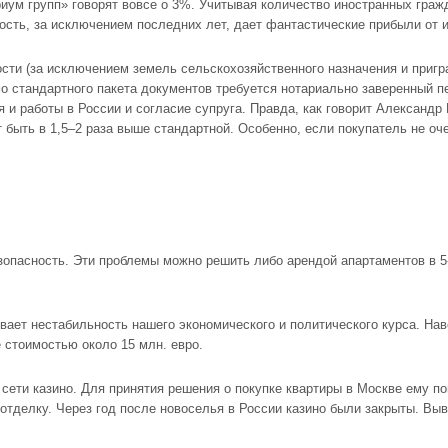
риум групп» говорят вовсе о 3%. Учитывая количество иностранных гра
сть, за исключением последних лет, дает фантастические прибыли от и
сти (за исключением земель сельскохозяйственного назначения и пригра
о стандартного пакета документов требуется нотариально заверенный п
и работы в России и согласие супруга. Правда, как говорит Александр 
 быть в 1,5–2 раза выше стандартной. Особенно, если покупатель не оче
зопасность. Эти проблемы можно решить либо арендой апартаментов в 5
ает нестабильность нашего экономического и политического курса. Нав
 стоимостью около 15 млн. евро.
 сети казино. Для принятия решения о покупке квартиры в Москве ему п
тделку. Через год после новоселья в России казино были закрыты. Выв