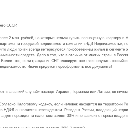
шего СССР.
лее 2 млн. рублей, на которые нельзя купить полноценную
квартиру в 
епартамента городской недвижимости компании «НДВ-Недвижимость», по
 что люди почти всегда интересуются приобретением жилья в сегменте 
ниченности средств. Дело в том, что в отличие от многих стран, в Росс
. Более того, если гражданин СНГ планирует все-таки получить российск
к недвижимости. Иначе придется переоформлять все документы!
еет «на всякий случай» паспорт Израиля, Германии или Латвии, он ничем
 Согласно Налоговому кодексу, если человек находится на территории Р
та НДФЛ он является нерезидентом. Резидент России, владеющий недв
 а для нерезидента налог составляет 30% и не зависит от срока владен