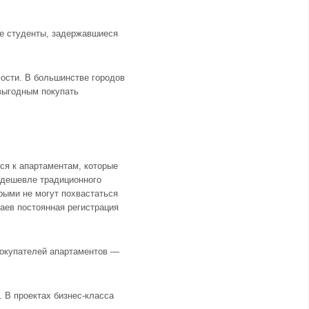
ые студенты, задержавшиеся
ости. В большинстве городов
 выгодным покупать
ься к
апартаментам
, которые
 дешевле традиционного
рыми не могут похвастаться
чаев постоянная регистрация
покупателей апартаментов —
. В проектах бизнес-класса