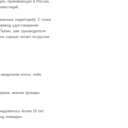
ждан, проживающих в России,
нвестиций.
ничных территорий). С точки
еревод удостоверения
Пыпин, зам. руководителя
нь хорошо читает по-русски.
-зведочном отеле, либо
ерное, многие брокеры
онадобилось более 10 лет
од очевиден.