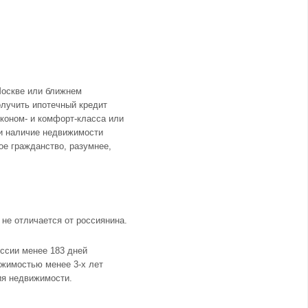
Москве
или ближнем
лучить ипотечный кредит
эконом- и комфорт-класса или
ии наличие недвижимости
ое гражданство, разумнее,
 не отличается от россиянина.
оссии менее 183 дней
ижимостью менее 3-х лет
ия недвижимости.