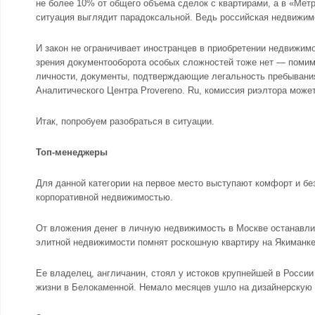
не более 10% от общего объема сделок с квартирами, а в «Мет
ситуация выглядит парадоксальной. Ведь российская недвижимо
И закон не ограничивает иностранцев в приобретении недвижимо
зрения документооборота особых сложностей тоже нет — помим
личности, документы, подтверждающие легальность пребывания 
Аналитического Центра Provereno. Ru, комиссия риэлтора может
Итак, попробуем разобраться в ситуации.
Топ-менеджеры
Для данной категории на первое место выступают комфорт и бе
корпоративной недвижимостью.
От вложения денег в личную недвижимость в Москве останавлив
элитной недвижимости
помнят роскошную квартиру на Якиманке
Ее владелец, англичанин, стоял у истоков крупнейшей в России
жизни в Белокаменной. Немало месяцев ушло на дизайнерскую о