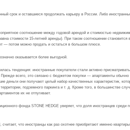
нный срок и оставшиеся продолжать карьеру в России. Либо иностранн
агоприятное соотношение между годовой арендой и стоимостью недвижим
равна стоимости 15-летней аренды). При таком соотношении становится
ет — потом можно продать и остаться в большом плюсе.
нозначно оказывается более выгодной.
илась тенденция: иностранные покупатели стали активно присматриват
. Прежде всего, это связано с бюджетом покупки — апартаменты обычно
шие деньги они получают целый набор качественных характеристик, кото
рритории, подземного паркинга и т. д. Кроме того, в большинстве слу
артаментов их не отпугивает.
тиционного фонда STONE HEDGE уверяет, что доля иностранцев среди 
 считает, что иностранцы как раз охотнее приобретают именно квартиры