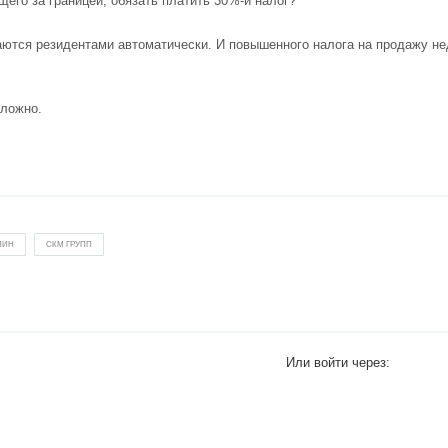
его за границей, обязать платить 30%-й налог?
таются резидентами автоматически. И повышенного налога на продажу н
сложно.
ПИН
СКМ ГРУПП
Или войти через: