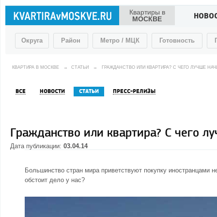
Квартиры в
НОВО
МОСКВЕ
Округа
Район
Метро / МЦК
Готовность
КВАРТИРА В МОСКВЕ
→
СТАТЬИ
→
ГРАЖДАНСТВО ИЛИ КВАРТИРА? С ЧЕГО ЛУЧШЕ НАЧ
ВСЕ
НОВОСТИ
СТАТЬИ
ПРЕСС-РЕЛИЗЫ
Гражданство или квартира? С чего лу
Дата публикации:
03.04.14
Большинство стран мира приветствуют покупку иностранцами не
обстоит дело у нас?