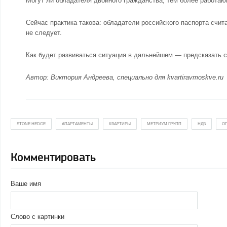
Могут ли обладателя двойного гражданства, тем более работающ
Сейчас практика такова: обладатели российского паспорта счи
не следует.
Как будет развиваться ситуация в дальнейшем — предсказать 
Автор: Виктория Андреева, специально для kvartiravmoskve.ru
STONE HEDGE
АПАРТАМЕНТЫ
КВАРТИРЫ
МЕТРИУМ ГРУПП
НДВ
О
Комментировать
Ваше имя
Слово с картинки