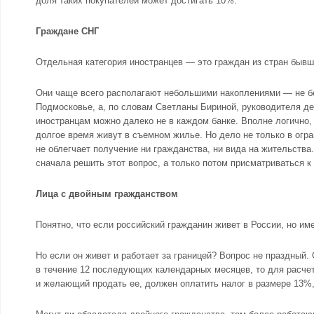
доля таких покупателей может достигать 10%.
Граждане СНГ
Отдельная категория иностранцев — это граждан из стран быв
Они чаще всего располагают небольшими накоплениями — не бо
Подмосковье, а, по словам Светланы Бириной, руководителя д
иностранцам можно далеко не в каждом банке. Вполне логично,
долгое время живут в съемном жилье. Но дело не только в огра
не облегчает получение ни гражданства, ни вида на жительства
сначала решить этот вопрос, а только потом присматриваться 
Лица с двойным гражданством
Понятно, что если российский гражданин живет в России, но им
Но если он живет и работает за границей? Вопрос не праздный.
в течение 12 последующих календарных месяцев, то для расче
и желающий продать ее, должен оплатить налог в размере 13%,