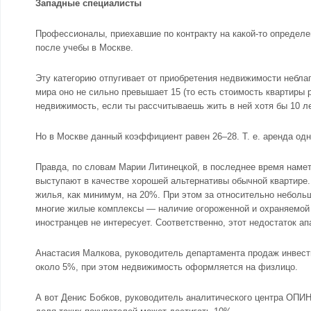
Западные специалисты
Профессионалы, приехавшие по контракту на какой-то определе
после учебы в Москве.
Эту категорию отпугивает от приобретения недвижимости небл
мира оно не сильно превышает 15 (то есть стоимость квартиры 
недвижимость, если ты рассчитываешь жить в ней хотя бы 10 л
Но в Москве данный коэффициент равен 26–28. Т. е. аренда од
Правда, по словам Марии Литинецкой, в последнее время намет
выступают в качестве хорошей альтернативы обычной квартире
жилья, как минимум, на 20%. При этом за относительно неболь
многие жилые комплексы — наличие огороженной и охраняемой те
иностранцев не интересует. Соответственно, этот недостаток ап
Анастасия Малкова, руководитель департамента продаж инвес
около 5%, при этом недвижимость оформляется на физлицо.
А вот Денис Бобков, руководитель аналитического центра ОПИН,